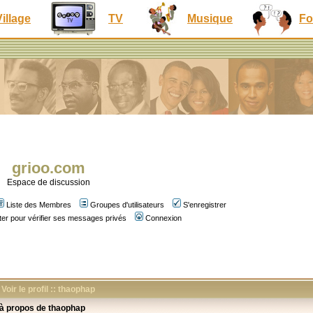
Village
TV
Musique
Fo
grioo.com
Espace de discussion
Liste des Membres
Groupes d'utilisateurs
S'enregistrer
er pour vérifier ses messages privés
Connexion
Voir le profil :: thaophap
 à propos de thaophap