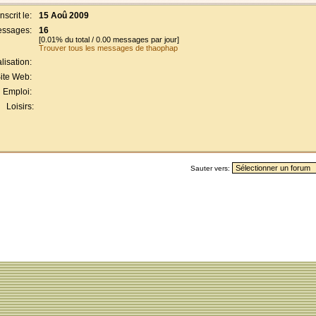
Inscrit le:
15 Aoû 2009
ssages:
16
[0.01% du total / 0.00 messages par jour]
Trouver tous les messages de thaophap
lisation:
ite Web:
Emploi:
Loisirs:
Sauter vers: