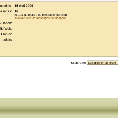
Inscrit le:
15 Aoû 2009
ssages:
16
[0.01% du total / 0.00 messages par jour]
Trouver tous les messages de thaophap
lisation:
ite Web:
Emploi:
Loisirs:
Sauter vers: