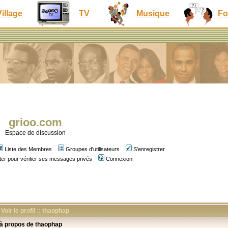
Village
TV
Musique
Fo
grioo.com
Espace de discussion
Liste des Membres
Groupes d'utilisateurs
S'enregistrer
er pour vérifier ses messages privés
Connexion
Voir le profil :: thaophap
 à propos de thaophap