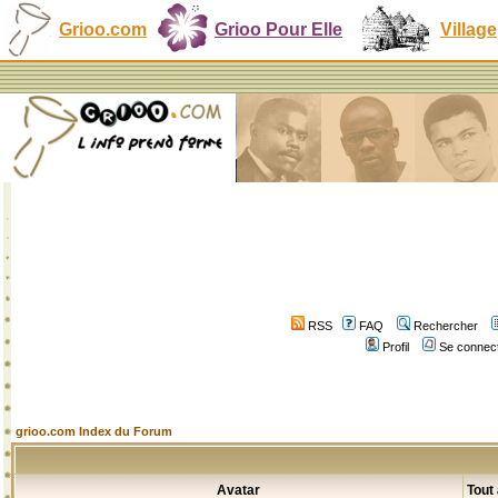
Grioo.com
Grioo Pour Elle
Village
RSS
FAQ
Rechercher
Profil
Se connect
grioo.com Index du Forum
Avatar
Tout