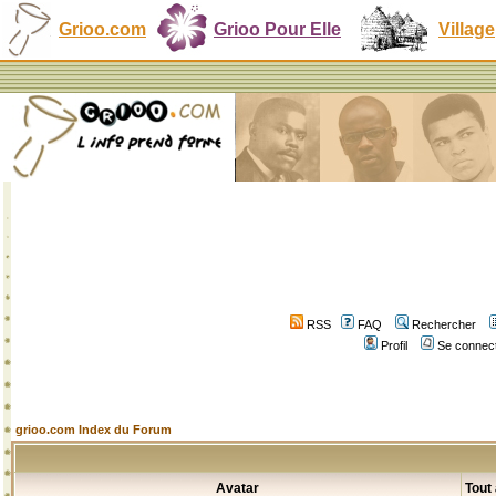
Grioo.com
Grioo Pour Elle
Village
RSS
FAQ
Rechercher
Profil
Se connect
grioo.com Index du Forum
Avatar
Tout