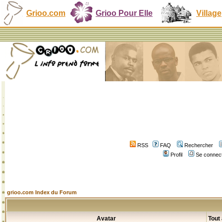
Grioo.com
Grioo Pour Elle
Village
RSS
FAQ
Rechercher
Profil
Se connect
grioo.com Index du Forum
Avatar
Tout