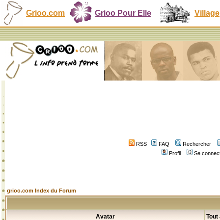
Grioo.com
Grioo Pour Elle
Village
RSS
FAQ
Rechercher
Profil
Se connect
grioo.com Index du Forum
Avatar
Tout