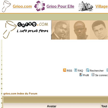
Grioo.com
Grioo Pour Elle
Village
RSS
FAQ
Rechercher
Profil
Se connect
grioo.com Index du Forum
Avatar
Tout