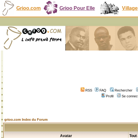
Grioo.com
Grioo Pour Elle
Village
RSS
FAQ
Rechercher
Profil
Se connect
grioo.com Index du Forum
Avatar
Tout