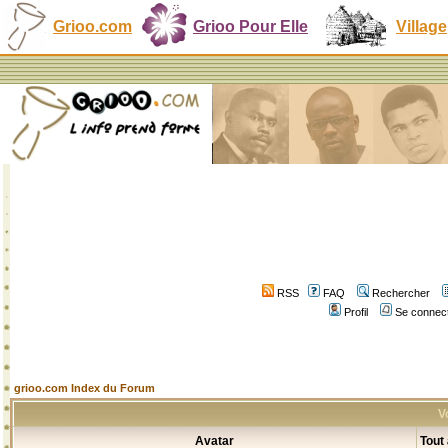
Grioo.com
Grioo Pour Elle
Village
RSS
FAQ
Rechercher
Profil
Se connect
grioo.com Index du Forum
V
Avatar
Tout