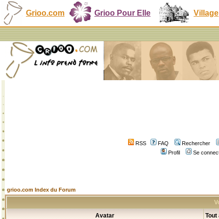
Grioo.com
Grioo Pour Elle
Village
RSS
FAQ
Rechercher
Profil
Se connect
grioo.com Index du Forum
V
Avatar
Tout