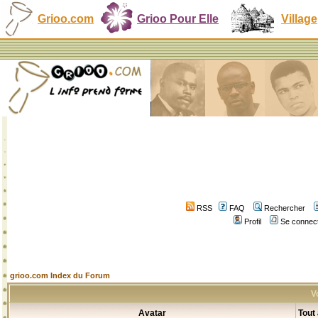
Grioo.com
Grioo Pour Elle
Village
RSS
FAQ
Rechercher
Profil
Se connect
grioo.com Index du Forum
V
Avatar
Tout