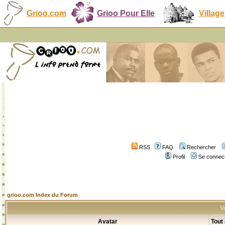
Grioo.com
Grioo Pour Elle
Village
RSS
FAQ
Rechercher
Profil
Se connect
grioo.com Index du Forum
V
Avatar
Tout