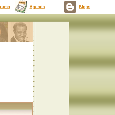
rums
Agenda
Blogs