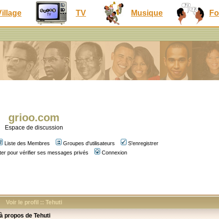
Village
TV
Musique
Fo
grioo.com
Espace de discussion
Liste des Membres
Groupes d'utilisateurs
S'enregistrer
er pour vérifier ses messages privés
Connexion
Voir le profil :: Tehuti
 à propos de Tehuti