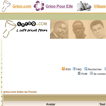
Grioo.com
Grioo Pour Elle
Village
RSS
FAQ
Rechercher
Profil
Se connect
grioo.com Index du Forum
Avatar
Tout