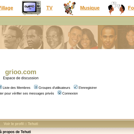
Village
TV
Musique
Fo
grioo.com
Espace de discussion
Liste des Membres
Groupes d'utilisateurs
S'enregistrer
er pour vérifier ses messages privés
Connexion
Voir le profil :: Tehuti
 à propos de Tehuti