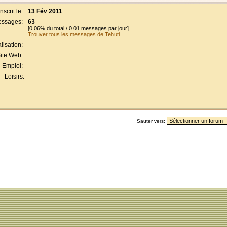
Inscrit le:
13 Fév 2011
ssages:
63
[0.06% du total / 0.01 messages par jour]
Trouver tous les messages de Tehuti
lisation:
ite Web:
Emploi:
Loisirs:
Sauter vers: