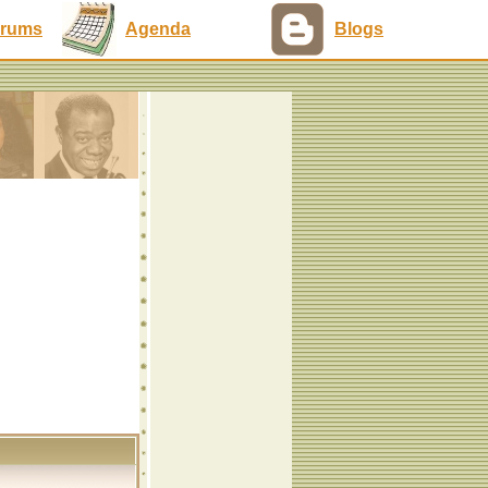
rums
Agenda
Blogs