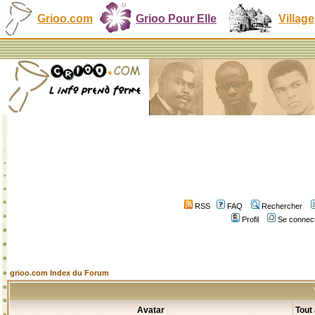
Grioo.com
Grioo Pour Elle
Village
RSS
FAQ
Rechercher
Profil
Se connect
grioo.com Index du Forum
Avatar
Tout