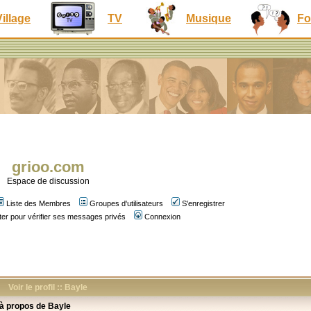
Village
TV
Musique
Fo
grioo.com
Espace de discussion
Liste des Membres
Groupes d'utilisateurs
S'enregistrer
er pour vérifier ses messages privés
Connexion
Voir le profil :: Bayle
 à propos de Bayle