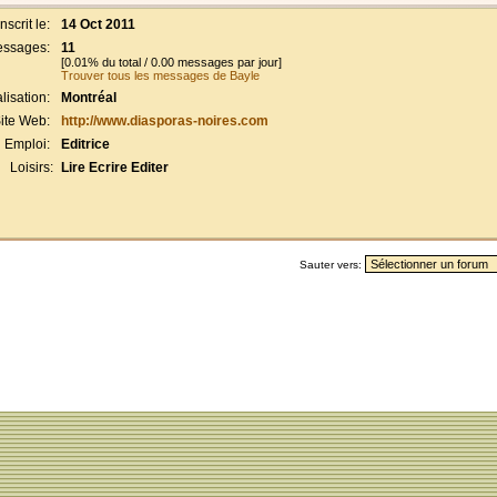
Inscrit le:
14 Oct 2011
ssages:
11
[0.01% du total / 0.00 messages par jour]
Trouver tous les messages de Bayle
lisation:
Montréal
ite Web:
http://www.diasporas-noires.com
Emploi:
Editrice
Loisirs:
Lire Ecrire Editer
Sauter vers: