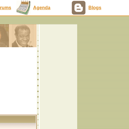
rums
Agenda
Blogs