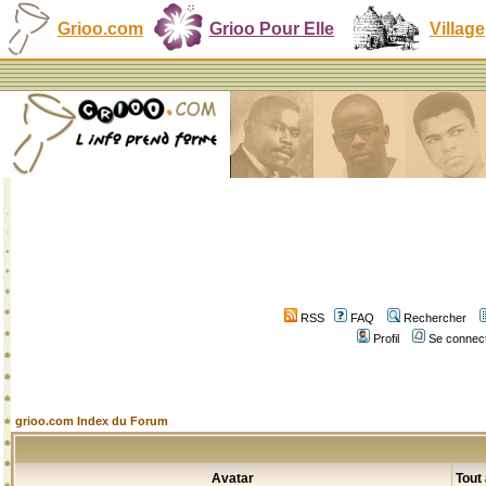
Grioo.com
Grioo Pour Elle
Village
RSS
FAQ
Rechercher
Profil
Se connect
grioo.com Index du Forum
Avatar
Tout