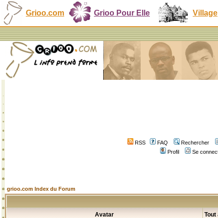
Grioo.com
Grioo Pour Elle
Village
RSS
FAQ
Rechercher
Profil
Se connect
grioo.com Index du Forum
Avatar
Tout