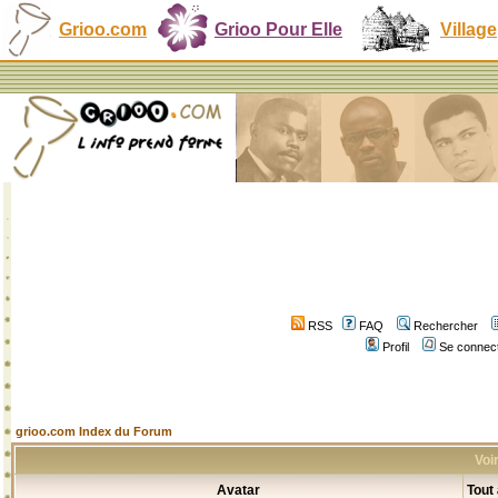
Grioo.com
Grioo Pour Elle
Village
RSS
FAQ
Rechercher
Profil
Se connect
grioo.com Index du Forum
Voir
Avatar
Tout