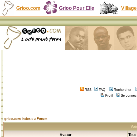
Grioo.com
Grioo Pour Elle
Village
RSS
FAQ
Rechercher
Profil
Se connect
grioo.com Index du Forum
Voir
Avatar
Tout