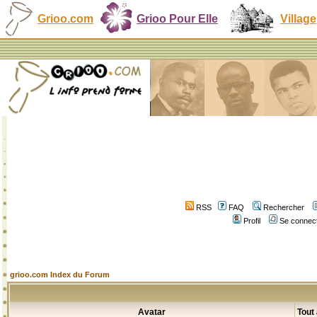
Grioo.com
Grioo Pour Elle
Village
RSS
FAQ
Rechercher
Profil
Se connect
grioo.com Index du Forum
Avatar
Tout