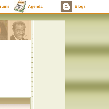
rums
Agenda
Blogs