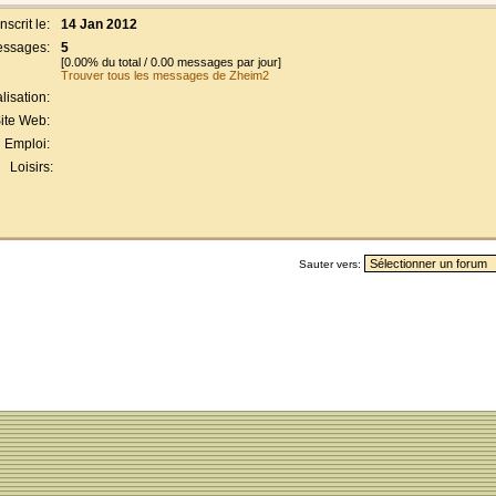
Inscrit le:
14 Jan 2012
ssages:
5
[0.00% du total / 0.00 messages par jour]
Trouver tous les messages de Zheim2
lisation:
ite Web:
Emploi:
Loisirs:
Sauter vers: