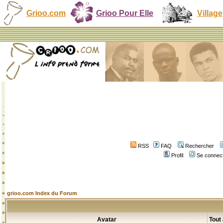
Grioo.com
Grioo Pour Elle
Village
RSS
FAQ
Rechercher
Profil
Se connect
grioo.com Index du Forum
Avatar
Tout