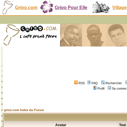
Grioo.com
Grioo Pour Elle
Village
RSS
FAQ
Rechercher
Profil
Se connect
grioo.com Index du Forum
Avatar
Tout