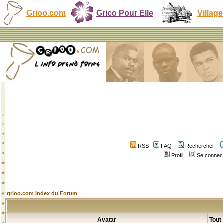
Grioo.com
Grioo Pour Elle
Village
RSS
FAQ
Rechercher
Profil
Se connect
grioo.com Index du Forum
Avatar
Tout