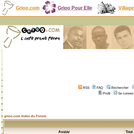
Grioo.com
Grioo Pour Elle
Village
RSS
FAQ
Rechercher
Profil
Se connect
grioo.com Index du Forum
Avatar
Tout