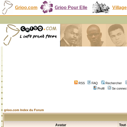
Grioo.com
Grioo Pour Elle
Village
RSS
FAQ
Rechercher
Profil
Se connect
grioo.com Index du Forum
Avatar
Tout