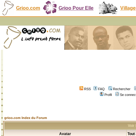
Grioo.com
Grioo Pour Elle
Village
RSS
FAQ
Rechercher
Profil
Se connect
grioo.com Index du Forum
Voir
Avatar
Tout