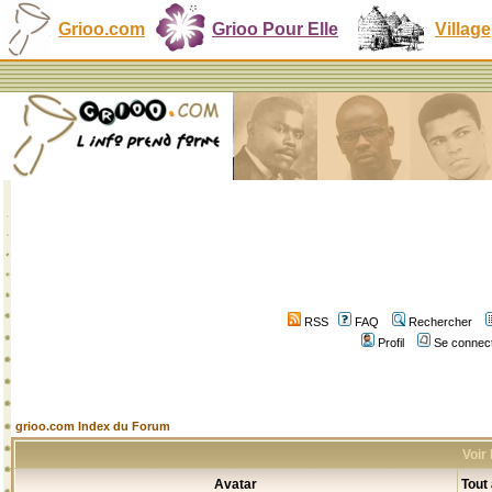
Grioo.com
Grioo Pour Elle
Village
RSS
FAQ
Rechercher
Profil
Se connect
grioo.com Index du Forum
Voir
Avatar
Tout