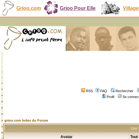
Grioo.com
Grioo Pour Elle
Village
RSS
FAQ
Rechercher
Profil
Se connect
grioo.com Index du Forum
Voir
Avatar
Tout