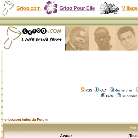
Grioo.com
Grioo Pour Elle
Village
RSS
FAQ
Rechercher
Profil
Se connect
grioo.com Index du Forum
Voir
Avatar
Tout