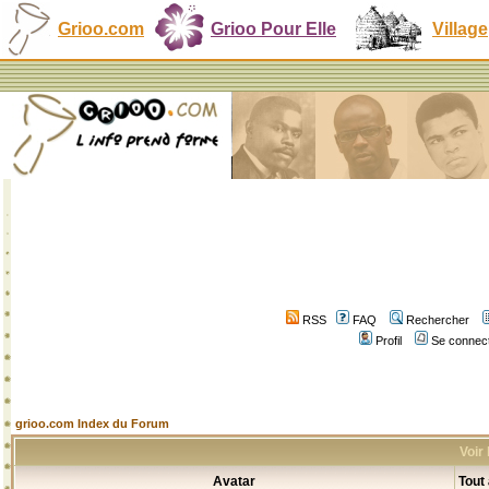
Grioo.com
Grioo Pour Elle
Village
RSS
FAQ
Rechercher
Profil
Se connect
grioo.com Index du Forum
Voir
Avatar
Tout