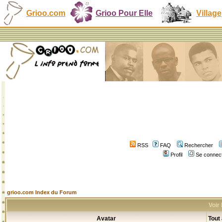
Grioo.com
Grioo Pour Elle
Village
RSS
FAQ
Rechercher
Profil
Se connect
grioo.com Index du Forum
Voir
Avatar
Tout