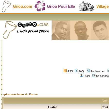
Grioo.com
Grioo Pour Elle
Village
RSS
FAQ
Rechercher
Profil
Se connect
grioo.com Index du Forum
Voir
Avatar
Tout