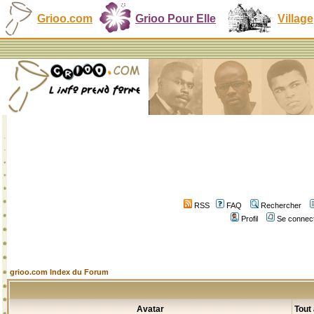
Grioo.com
Grioo Pour Elle
Village
RSS
FAQ
Rechercher
Profil
Se connect
grioo.com Index du Forum
Avatar
Tout