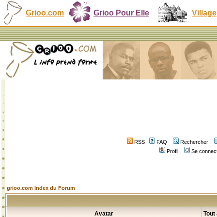
Grioo.com
Grioo Pour Elle
Village
RSS
FAQ
Rechercher
Profil
Se connect
grioo.com Index du Forum
Avatar
Tout