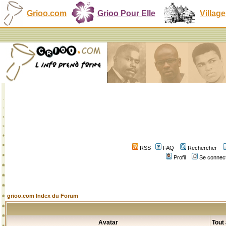
Grioo.com
Grioo Pour Elle
Village
RSS
FAQ
Rechercher
Profil
Se connect
grioo.com Index du Forum
Avatar
Tout