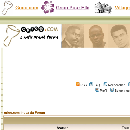
Grioo.com
Grioo Pour Elle
Village
RSS
FAQ
Rechercher
Profil
Se connect
grioo.com Index du Forum
Avatar
Tout