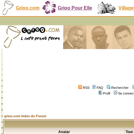
Grioo.com
Grioo Pour Elle
Village
RSS
FAQ
Rechercher
Profil
Se connect
grioo.com Index du Forum
Avatar
Tout