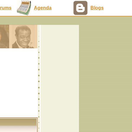
rums
Agenda
Blogs