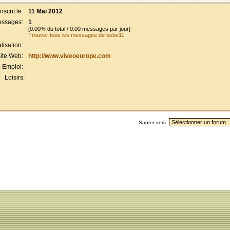
Inscrit le:
11 Mai 2012
ssages:
1
[0.00% du total / 0.00 messages par jour]
Trouver tous les messages de bebe11
lisation:
ite Web:
http://www.viveoeurope.com
Emploi:
Loisirs:
Sauter vers: