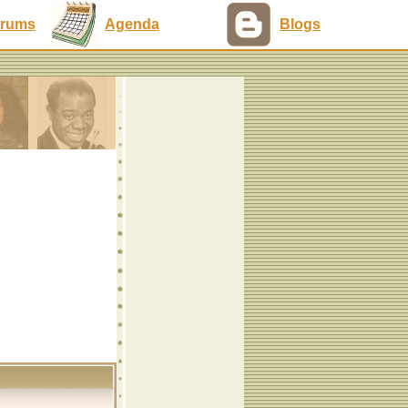
rums
Agenda
Blogs