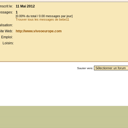
Inscrit le:
11 Mai 2012
ssages:
1
[0.00% du total / 0.00 messages par jour]
Trouver tous les messages de bebe11
lisation:
ite Web:
http://www.viveoeurope.com
Emploi:
Loisirs:
Sauter vers: