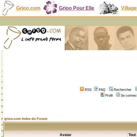
Grioo.com
Grioo Pour Elle
Village
RSS
FAQ
Rechercher
Profil
Se connect
grioo.com Index du Forum
Avatar
Tout