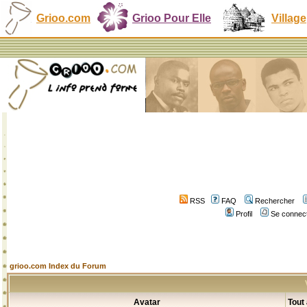
Grioo.com
Grioo Pour Elle
Village
RSS
FAQ
Rechercher
Profil
Se connect
grioo.com Index du Forum
Avatar
Tout