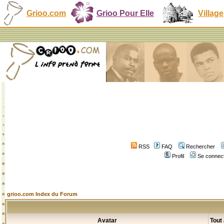
Grioo.com
Grioo Pour Elle
Village
RSS
FAQ
Rechercher
Profil
Se connect
grioo.com Index du Forum
Avatar
Tout