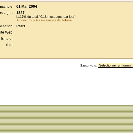
Inscrit le:
01 Mar 2004
ssages:
1327
[1.17% du total / 0.16 messages par jour]
Trouver tous les messages de Jofrere
lisation:
Paris
ite Web:
Emploi:
Loisirs:
Sauter vers: