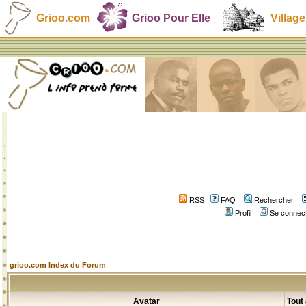
Grioo.com
Grioo Pour Elle
Village
RSS
FAQ
Rechercher
Profil
Se connect
grioo.com Index du Forum
Avatar
Tout