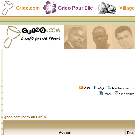
Grioo.com
Grioo Pour Elle
Village
RSS
FAQ
Rechercher
Profil
Se connect
grioo.com Index du Forum
Avatar
Tout