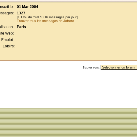
Inscrit le:
01 Mar 2004
ssages:
1327
[1.17% du total / 0.16 messages par jour]
Trouver tous les messages de Jofrere
lisation:
Paris
ite Web:
Emploi:
Loisirs:
Sauter vers: