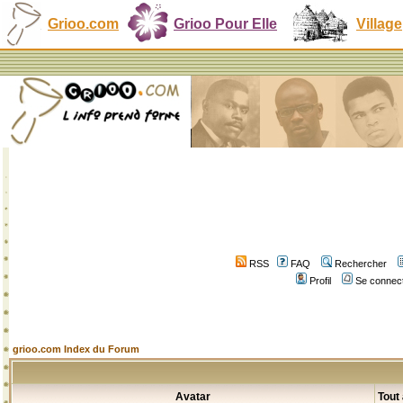
Grioo.com
Grioo Pour Elle
Village
RSS
FAQ
Rechercher
Profil
Se connect
grioo.com Index du Forum
Avatar
Tout